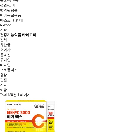
출산/유아동
성인/실버
병의원용품
반려동물용품
마스크, 방한대
K-Food
기타
건강기능식품 카테고리
전체
유산균
오메가
콜라겐
루테인
비타민
프로폴리스
홍삼
관절
기타
이팜
Total 180건
1 페이지