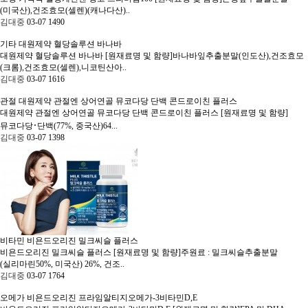
(미국산),건조효모(셀렌)(캐나다산)..
김대중
03-07
1490
기타
대원제약 혈당솔루션 바나바
대원제약 혈당솔루션 바나바 [원재료명 및 함량]바나바잎추출분말(인도산),건조효모
(크롬),건조효모(셀렌),니코틴산아..
김대중
03-07
1616
관절
대원제약 관절엔 상어연골 뮤코다당 단백 콘드로이친 플러스
대원제약 관절엔 상어연골 뮤코다당 단백 콘드로이친 플러스 [원재료명 및 함량]
뮤코다당･단백(77%, 중국산)64...
김대중
03-07
1398
비타민
비욘드오리진 밀크씨슬 플러스
비욘드오리진 밀크씨슬 플러스 [원재료명 및 함량]주원료 : 밀크씨슬추출분말
(실리마린50%, 미국산) 26%, 건조..
김대중
03-07
1764
오메가
비욘드오리진 프라임알티지오메가-3비타민D,E