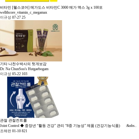
비타민
[웰스코어] 메가도스 비타민C 3000 메가 맥스 3g x 100포
wellthcore_vitamin_c_megamax
이규성
07-27
25
기타
나천수박사의 헛개보감
Dr. Na ChunSoo's Hutgaebogam
이규성
05-22
103
관절
관절컨트롤
Joint Control
◆ 중장년 “활동 건강” 관리 “8중 기능성” 제품 (건강기능식품) :&nbs..
조해련
01-10
821