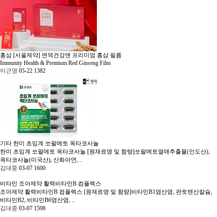
홍삼
[서울제약] 면역건강앤 프리미엄 홍삼 필름
Immunity Health & Premium Red Ginseng Film
이근영
05-22
1382
기타
한미 초임계 쏘팔메토 옥타코사놀
한미 초임계 쏘팔메토 옥타코사놀 [원재료명 및 함량]쏘팔메토열매추출물(인도산),
옥타코사놀(미국산), 산화아연, ..
김대중
03-07
1600
비타민
조아제약 활력비타민B 컴플렉스
조아제약 활력비타민B 컴플렉스 [원재료명 및 함량]비타민B1염산염, 판토텐산칼슘,
비타민B2, 비타민B6염산염, ..
김대중
03-07
1598