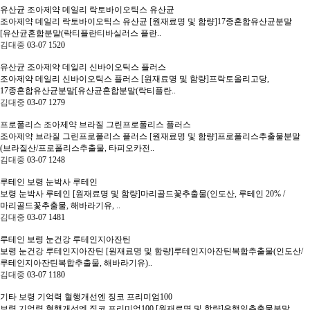
유산균
조아제약 데일리 락토바이오틱스 유산균
조아제약 데일리 락토바이오틱스 유산균 [원재료명 및 함량]17종혼합유산균분말
[유산균혼합분말(락티플란티바실러스 플란..
김대중
03-07
1520
유산균
조아제약 데일리 신바이오틱스 플러스
조아제약 데일리 신바이오틱스 플러스 [원재료명 및 함량]프락토올리고당,
17종혼합유산균분말[유산균혼합분말(락티플란..
김대중
03-07
1279
프로폴리스
조아제약 브라질 그린프로폴리스 플러스
조아제약 브라질 그린프로폴리스 플러스 [원재료명 및 함량]프로폴리스추출물분말
(브라질산/프로폴리스추출물, 타피오카전..
김대중
03-07
1248
루테인
보령 눈박사 루테인
보령 눈박사 루테인 [원재료명 및 함량]마리골드꽃추출물(인도산, 루테인 20% /
마리골드꽃추출물, 해바라기유, ..
김대중
03-07
1481
루테인
보령 눈건강 루테인지아잔틴
보령 눈건강 루테인지아잔틴 [원재료명 및 함량]루테인지아잔틴복합추출물(인도산/
루테인지아잔틴복합추출물, 해바라기유)..
김대중
03-07
1180
기타
보령 기억력 혈행개선엔 징코 프리미엄100
보령 기억력 혈행개선엔 징코 프리미엄100 [원재료명 및 함량]은행잎추출물분말