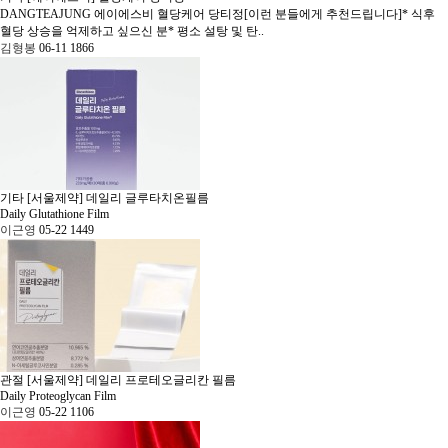
DANGTEAJUNG
에이에스비 혈당케어 당티정[이런 분들에게 추천드립니다]* 식후
혈당 상승을 억제하고 싶으신 분* 평소 설탕 및 탄..
김형봉
06-11
1866
기타
[서울제약] 데일리 글루타치온필름
Daily Glutathione Film
이근영
05-22
1449
관절
[서울제약] 데일리 프로테오글리칸 필름
Daily Proteoglycan Film
이근영
05-22
1106