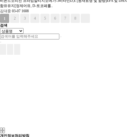
비욘드오리진 프라임알티지오메가-3비타민D,E [원재료명 및 함량]EPA 및 DHA
함유유지[정제어유, D-토코페롤..
김대중
03-07
1608
2
3
4
5
6
7
8
1
검색
‹
›
개인정보처리방침