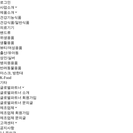
로그인
사업소개
제품소개
건강기능식품
건강식품/일반식품
의료기기
밴드류
위생용품
생활용품
뷰티/여성용품
출산/유아동
성인/실버
병의원용품
반려동물용품
마스크, 방한대
K-Food
기타
글로벌파트너
글로벌파트너 소개
글로벌파트너 회원가입
글로벌파트너 문의글
제조업체
제조업체 회원가입
제조업체 문의글
고객센터
공지사항