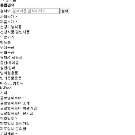
1:1 문의글
통합검색
검색어
사업소개
제품소개
건강기능식품
건강식품/일반식품
의료기기
밴드류
위생용품
생활용품
뷰티/여성용품
출산/유아동
성인/실버
병의원용품
반려동물용품
마스크, 방한대
K-Food
기타
글로벌파트너
글로벌파트너 소개
글로벌파트너 회원가입
글로벌파트너 문의글
제조업체
제조업체 회원가입
제조업체 문의글
고객센터