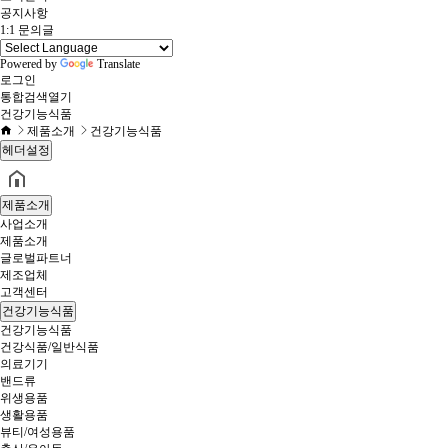
공지사항
1:1 문의글
Powered by
Translate
로그인
통합검색
열기
건강기능식품
제품소개
건강기능식품
헤더설정
제품소개
사업소개
제품소개
글로벌파트너
제조업체
고객센터
건강기능식품
건강기능식품
건강식품/일반식품
의료기기
밴드류
위생용품
생활용품
뷰티/여성용품