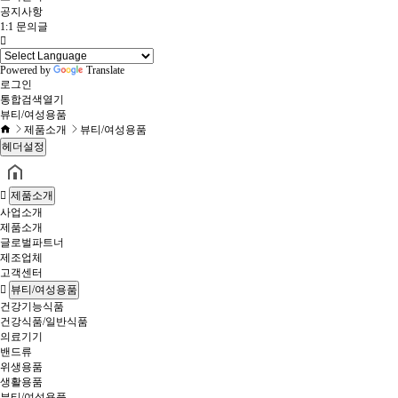
공지사항
1:1 문의글
Powered by
Translate
로그인
통합검색
열기
뷰티/여성용품
제품소개
뷰티/여성용품
헤더설정
제품소개
사업소개
제품소개
글로벌파트너
제조업체
고객센터
뷰티/여성용품
건강기능식품
건강식품/일반식품
의료기기
밴드류
위생용품
생활용품
뷰티/여성용품