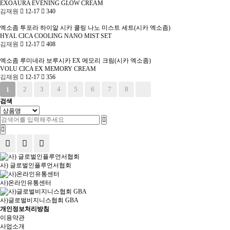
EXOAURA EVENING GLOW CREAM
김재원
12-17
340
엑소좀
투포라 하이알 시카 쿨링 나노 미스트 세트(시카 엑소좀)
HYAL CICA COOLING NANO MIST SET
김재원
12-17
408
엑소좀
루미네라 보루시카 EX 메모리 크림(시카 엑소좀)
VOLU CICA EX MEMORY CREAM
김재원
12-17
356
2
3
4
5
6
7
8
1
검색
사) 글로벌인플루언서협회
사)온라인유통센터
사)글로벌비지니스협회 GBA
개인정보처리방침
이용약관
사업소개