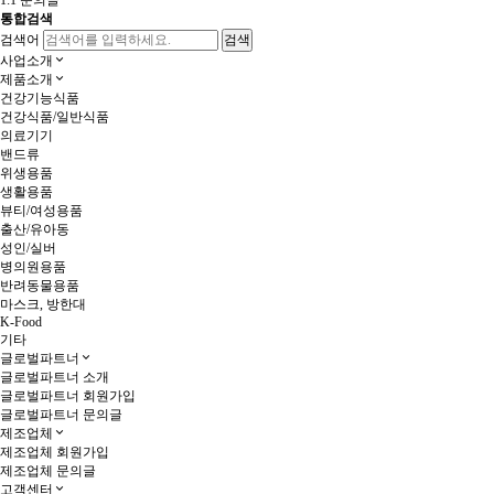
1:1 문의글
통합검색
검색어
사업소개
제품소개
건강기능식품
건강식품/일반식품
의료기기
밴드류
위생용품
생활용품
뷰티/여성용품
출산/유아동
성인/실버
병의원용품
반려동물용품
마스크, 방한대
K-Food
기타
글로벌파트너
글로벌파트너 소개
글로벌파트너 회원가입
글로벌파트너 문의글
제조업체
제조업체 회원가입
제조업체 문의글
고객센터