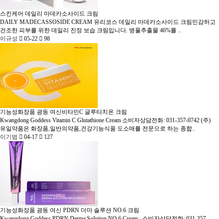
스킨케어
데일리 마데카소사이드 크림
DAILY MADECASSOSIDE CREAM
유리코스 데일리 마데카소사이드 크림민감하고
건조한 피부를 위한 데일리 진정 보습 크림입니다. 병풀추출물 46%를 ..
이규성
05-22
98
기능성화장품
광동 여신비타민C 글루타치온 크림
Kwangdong Goddess Vitamin C Glutathione Cream
소비자상담전화: 031-357-0742 (주)
유일약품은 화장품,일반의약품,건강기능식품 도소매를 전문으로 하는 종합..
이기범
04-17
127
기능성화장품
광동 여신 PDRN 더마 솔루션 NO.6 크림
Kwangdong Goddess PDRN Derma Solution NO.6 Cream
소비자상담전화: 031-357-