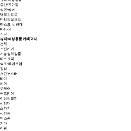
출산/유아동
성인/실버
병의원용품
반려동물용품
마스크, 방한대
K-Food
기타
뷰티/여성용품 카테고리
전체
스킨케어
기능성화장품
마스크팩
색조·메이크업
필러
스킨부스터
바디
헤어
풋케어
핸드케어
여성청결제
생리대
스타킹
생리통
엑소좀
기타
이팜