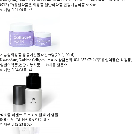
0742 (주)유일약품은 화장품,일반의약품,건강기능식품 도소매..
이기범
04-09
146
기능성화장품
광동여신콜라겐크림(20ml,100ml)
Kwangdong Goddess Collagen
소비자상담전화: 031-357-0742 (주)유일약품은 화장품,
일반의약품,건강기능식품 도소매를 전문으..
이기범
04-08
144
엑소좀
비렌트 루트 바이탈 헤어 앰플
ROOT VITAL HAIR AMPOULE
김재원
12-23
327