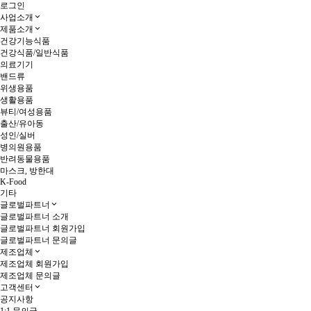
로그인
사업소개
제품소개
건강기능식품
건강식품/일반식품
의료기기
밴드류
위생용품
생활용품
뷰티/여성용품
출산/유아동
성인/실버
병의원용품
반려동물용품
마스크, 방한대
K-Food
기타
글로벌파트너
글로벌파트너 소개
글로벌파트너 회원가입
글로벌파트너 문의글
제조업체
제조업체 회원가입
제조업체 문의글
고객센터
공지사항