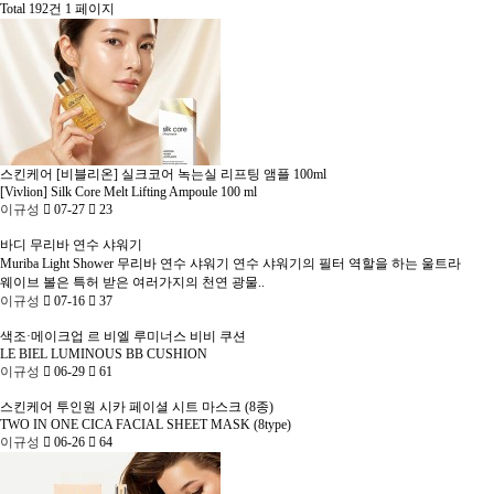
Total 192건
1 페이지
스킨케어
[비블리온] 실크코어 녹는실 리프팅 앰플 100ml
[Vivlion] Silk Core Melt Lifting Ampoule 100 ml
이규성
07-27
23
바디
무리바 연수 샤워기
Muriba Light Shower
무리바 연수 샤워기 연수 샤워기의 필터 역할을 하는 울트라
웨이브 볼은 특허 받은 여러가지의 천연 광물..
이규성
07-16
37
색조·메이크업
르 비엘 루미너스 비비 쿠션
LE BIEL LUMINOUS BB CUSHION
이규성
06-29
61
스킨케어
투인원 시카 페이셜 시트 마스크 (8종)
TWO IN ONE CICA FACIAL SHEET MASK (8type)
이규성
06-26
64