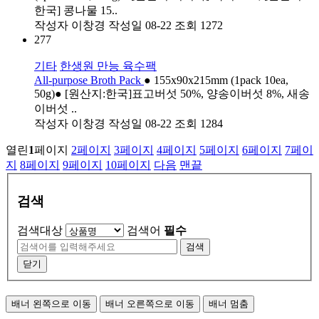
한국] 콩나물 15..
작성자
이창경
작성일
08-22
조회
1272
277
기타
한생원 만능 육수팩
All-purpose Broth Pack
● 155x90x215mm (1pack 10ea,
50g)● [원산지:한국]표고버섯 50%, 양송이버섯 8%, 새송
이버섯 ..
작성자
이창경
작성일
08-22
조회
1284
열린
1
페이지
2
페이지
3
페이지
4
페이지
5
페이지
6
페이지
7
페이
지
8
페이지
9
페이지
10
페이지
다음
맨끝
검색
검색대상
검색어
필수
검색
닫기
배너 왼쪽으로 이동
배너 오른쪽으로 이동
배너 멈춤