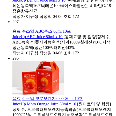
JuiceUp Lemon Juice 80ml x 10
[원재료명 및 함량]​정제수,
레몬농축액16.7%[레몬100%(이스라엘산)], 비타민C, 19
종혼합유산균
작성자
이규성
작성일
04-06
조회
172
297
음료
주스업 ABC주스 80ml 10포
JuiceUp ABC Juice 80ml x 10
[원재료명 및 함량]​정제수,
ABC농축액[풋사과농축액(사과100%/칠레산)43%,자색
당근농축액(당근100%/터키산)43%..
작성자
이규성
작성일
04-06
조회
172
296
음료
주스업 모로오렌지주스 80ml 10포
JuiceUp Moro Orange Juice 80ml x 10
[원재료명 및 함량]
정제수, 모로블러드오렌지농축과즙(모로블러드오렌지
100%)25%, 모로블러드오렌지농축분말[모로블러드오렌