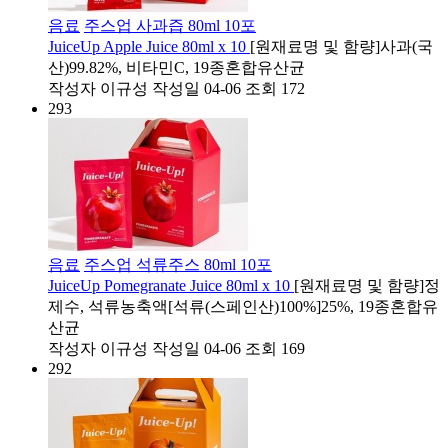
음료
주스업 사과즙 80ml 10포
JuiceUp Apple Juice 80ml x 10
[원재료명 및 함량]​사과(국
산)99.82%, 비타민C, 19종혼합유산균
작성자
이규성
작성일
04-06
조회
172
293
음료
주스업 석류주스 80ml 10포
JuiceUp Pomegranate Juice 80ml x 10
[원재료명 및 함량]정
제수, 석류농축액[석류(스페인산)100%]25%, 19종혼합유
산균​
작성자
이규성
작성일
04-06
조회
169
292