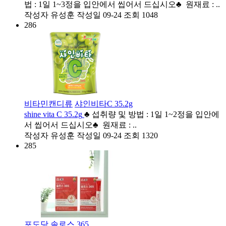
법 : 1일 1~3정을 입안에서 씹어서 드십시오♣ 원재료 : ..
작성자
유성훈
작성일
09-24
조회
1048
286
비타민캔디류
샤인비타C 35.2g
shine vita C 35.2g
♣ 섭취량 및 방법 : 1일 1~2정을 입안에
서 씹어서 드십시오♣ 원재료 : ..
작성자
유성훈
작성일
09-24
조회
1320
285
포도당
솔로스 365