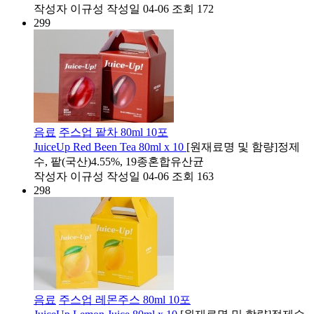
작성자
이규성
작성일
04-06
조회
172
299
음료
주스업 팥차 80ml 10포
JuiceUp Red Been Tea 80ml x 10
[원재료명 및 함량]​정제
수, 팥(국산)4.55%, 19종혼합유산균
작성자
이규성
작성일
04-06
조회
163
298
음료
주스업 레몬주스 80ml 10포