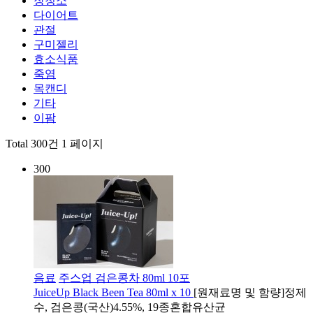
장청소
다이어트
관절
구미젤리
효소식품
죽염
목캔디
기타
이팜
Total 300건
1 페이지
300
음료
주스업 검은콩차 80ml 10포
JuiceUp Black Been Tea 80ml x 10
[원재료명 및 함량]정제
수, 검은콩(국산)4.55%, 19종혼합유산균​