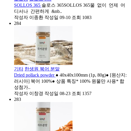
SOLLOS 365
솔로스 365SOLLOS 365물 없이 언제 어
디서나 간편하게 &nb..
작성자
이종환
작성일
09-10
조회
1083
284
기타
한생원 북어 분말
Dried pollack powder
● 40x40x100mm (1p, 80g)● [원산지:
러시아] 북어 100%● 상품 특징* 100% 원물만 사용* 합
성첨가..
작성자
이창경
작성일
08-23
조회
1357
283