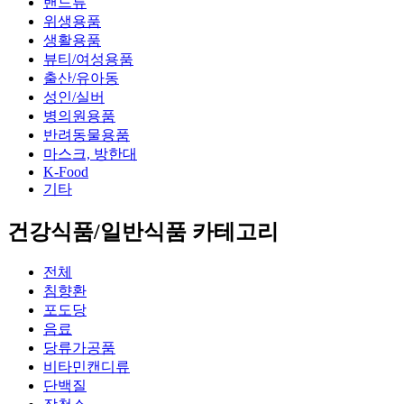
밴드류
위생용품
생활용품
뷰티/여성용품
출산/유아동
성인/실버
병의원용품
반려동물용품
마스크, 방한대
K-Food
기타
건강식품/일반식품 카테고리
전체
침향환
포도당
음료
당류가공품
비타민캔디류
단백질