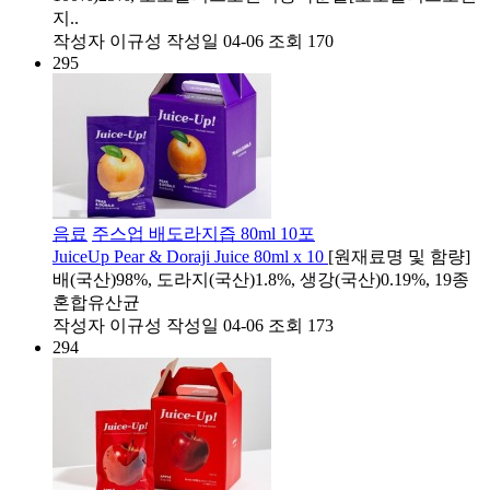
지..
작성자
이규성
작성일
04-06
조회
170
295
음료
주스업 배도라지즙 80ml 10포
JuiceUp Pear & Doraji Juice 80ml x 10
[원재료명 및 함량]
배(국산)98%, 도라지(국산)1.8%, 생강(국산)0.19%, 19종
혼합유산균​
작성자
이규성
작성일
04-06
조회
173
294