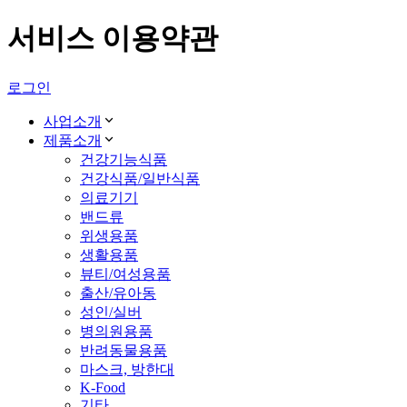
서비스 이용약관
로그인
사업소개
제품소개
건강기능식품
건강식품/일반식품
의료기기
밴드류
위생용품
생활용품
뷰티/여성용품
출산/유아동
성인/실버
병의원용품
반려동물용품
마스크, 방한대
K-Food
기타