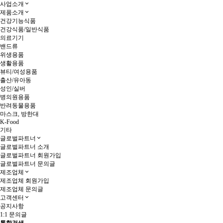
사업소개
제품소개
건강기능식품
건강식품/일반식품
의료기기
밴드류
위생용품
생활용품
뷰티/여성용품
출산/유아동
성인/실버
병의원용품
반려동물용품
마스크, 방한대
K-Food
기타
글로벌파트너
글로벌파트너 소개
글로벌파트너 회원가입
글로벌파트너 문의글
제조업체
제조업체 회원가입
제조업체 문의글
고객센터
공지사항
1:1 문의글