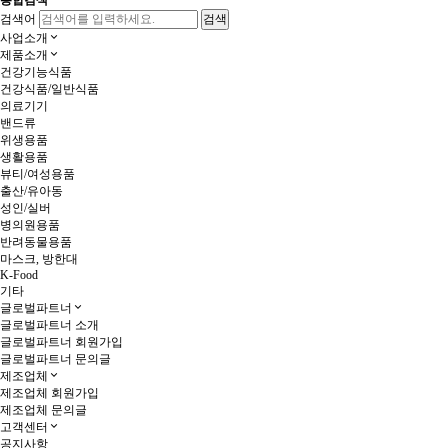
통합검색
검색어
사업소개
제품소개
건강기능식품
건강식품/일반식품
의료기기
밴드류
위생용품
생활용품
뷰티/여성용품
출산/유아동
성인/실버
병의원용품
반려동물용품
마스크, 방한대
K-Food
기타
글로벌파트너
글로벌파트너 소개
글로벌파트너 회원가입
글로벌파트너 문의글
제조업체
제조업체 회원가입
제조업체 문의글
고객센터
공지사항